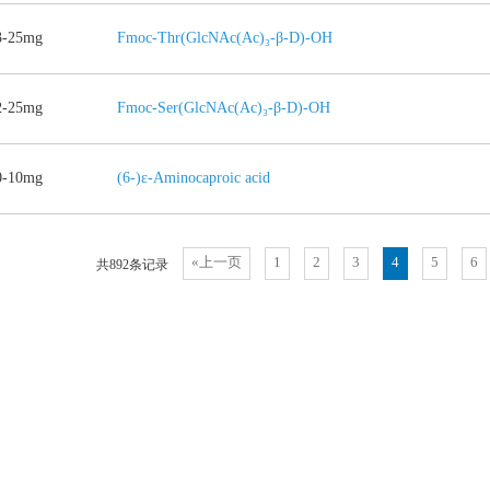
3-25mg
Fmoc-Thr(GlcNAc(Ac)₃-β-D)-OH
2-25mg
Fmoc-Ser(GlcNAc(Ac)₃-β-D)-OH
0-10mg
(6-)ε-​Aminocaproic acid
«上一页
1
2
3
4
5
6
共892条记录