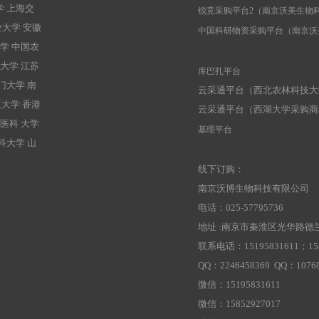
学 上海交
锐竞采购平台2（南京沃美生物
业大学 安徽
中国科研物资采购平台（南京沃
学 中国农
大学 江苏
库巴扎平台
门大学 南
云采通平台（西北农林科技大
夏大学 香港
云采通平台（西湖大学采购商
医科 大学
基理平台
科大学 山
线下订购：
南京沃博生物科技有限公司
电话：025-57795736
地址 :南京市秦淮区光华路德兰
联系电话：15195831611；158
QQ：2246458369 QQ：10768
微信：15195831611
微信：15852927017