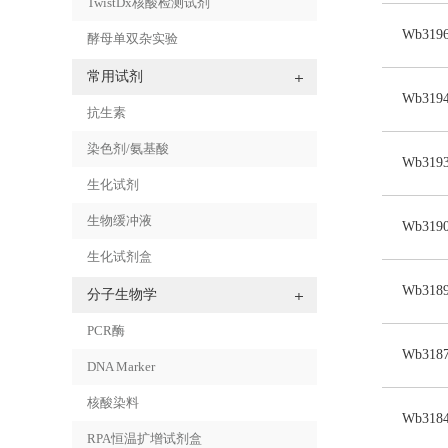
TwistDx核酸检测试剂
Wb3196
酵母单双杂实验
常用试剂
Wb3194
抗生素
染色剂/氨基酸
Wb3193
生化试剂
生物缓冲液
Wb3190
生化试剂盒
Wb3189
分子生物学
PCR酶
Wb3187
DNA Marker
核酸染料
Wb318
RPA恒温扩增试剂盒