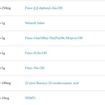
-250mg
Fmoc-β,β-diphenyl-Ala-OH
-1g
Weinreb linker
-5g
Fmoc-Glu(OtBu)-Thr(Psi(Me,Me)pro)-OH
-1g
Fmoc-D-Ile-OH
-5g
Fmoc-Nle-OH
-100mg
22-(tert-Butoxy)-22-oxodocosanoic acid
4-10mg
NNMTi