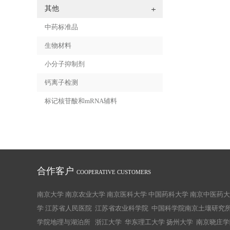
其他
中药标准品
生物材料
小分子抑制剂
钙离子检测
标记核苷酸和mRNA辅料
合作客户
COOPERATIVE CUSTOMERS
南京大学 南京农业大学 南京医科大学 中国药科大学 南京中医药大
学 江苏省人民医院 江苏省农业科学院 中国科学院南京土壤研究所
学院地理与湖泊所 浙江大学 华东理工大学 扬州大学 南京晓庄学