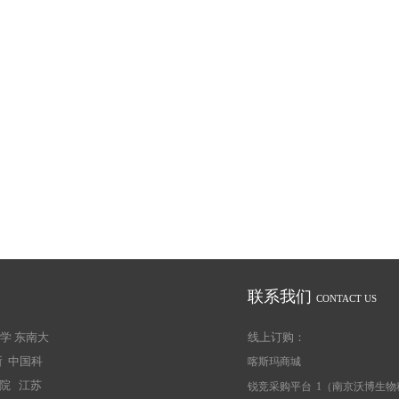
联系我们
CONTACT US
学 东南大
线上订购：
 中国科
喀斯玛商城
院 江苏
锐竞采购平台
1（南京沃博生物